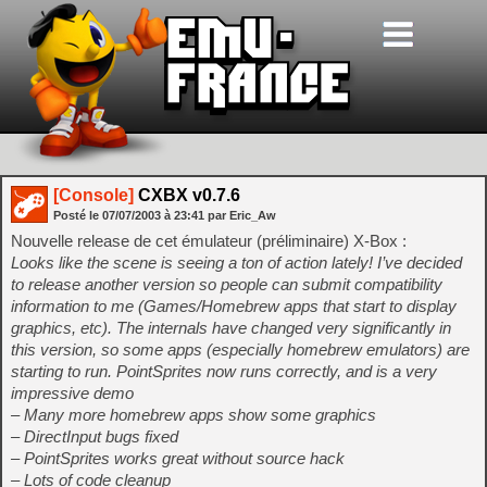
[Console]
CXBX v0.7.6
Posté le
07/07/2003
à
23:41
par Eric_Aw
Nouvelle release de cet émulateur (préliminaire) X-Box :
Looks like the scene is seeing a ton of action lately! I’ve decided
to release another version so people can submit compatibility
information to me (Games/Homebrew apps that start to display
graphics, etc). The internals have changed very significantly in
this version, so some apps (especially homebrew emulators) are
starting to run. PointSprites now runs correctly, and is a very
impressive demo
– Many more homebrew apps show some graphics
– DirectInput bugs fixed
– PointSprites works great without source hack
– Lots of code cleanup