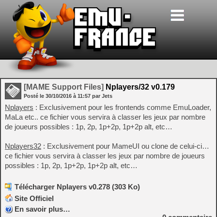
[MAME Support Files]
Nplayers/32 v0.179
Posté le
30/10/2016
à
11:57
par Jets
Nplayers
: Exclusivement pour les frontends comme EmuLoader,
MaLa etc.. ce fichier vous servira à classer les jeux par nombre
de joueurs possibles : 1p, 2p, 1p+2p, 1p+2p alt, etc…
Nplayers32
: Exclusivement pour MameUI ou clone de celui-ci…
ce fichier vous servira à classer les jeux par nombre de joueurs
possibles : 1p, 2p, 1p+2p, 1p+2p alt, etc…
Télécharger Nplayers v0.278 (303 Ko)
Site Officiel
En savoir plus…