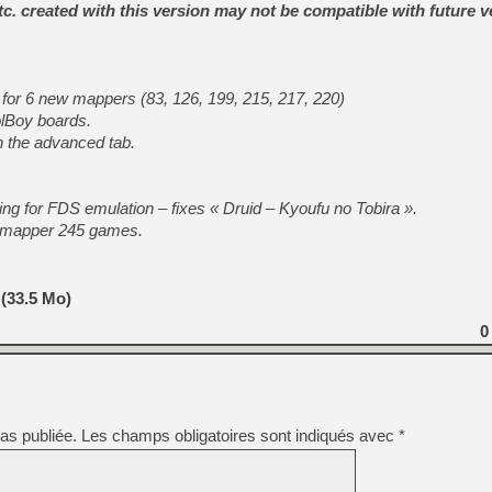
tc. created with this version may not be compatible with future v
 for 6 new mappers (83, 126, 199, 215, 217, 220)
olBoy boards.
n the advanced tab.
g for FDS emulation – fixes « Druid – Kyoufu no Tobira ».
h mapper 245 games.
 (33.5 Mo)
0
as publiée.
Les champs obligatoires sont indiqués avec
*