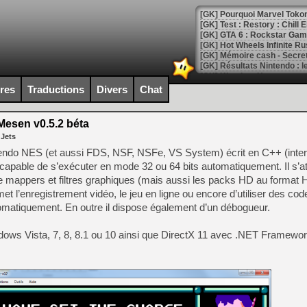
[GK] Pourquoi Marvel Tokon 
[GK] Test : Restory : Chill
[GK] GTA 6 : Rockstar Games
[GK] Hot Wheels Infinite Rus
[GK] Mémoire cash - Secret 
[GK] Résultats Nintendo : 
[GK] Déjà des dégraissage
ires
Traductions
Divers
Chat
[Mo5] Brickboy cherche à r
[GK] Minecraft et ses « Gra
esen v0.5.2 béta
 Jets
[GK] Beast of Reincarnation
[GK] Ubisoft : fin de parti
intendo NES (et aussi FDS, NSF, NSFe, VS System) écrit en C++ (inter
[GK] Mémoire cash - Metroid
t capable de s’exécuter en mode 32 ou 64 bits automatiquement. Il s’at
[GK] Dan Houser (GTA) défe
e mappers et filtres graphiques (mais aussi les packs HD au format 
[GK] Comment EA Sports FC
[GK] Crimson Moon : un Dark
et l’enregistrement vidéo, le jeu en ligne ou encore d’utiliser des cod
[GK] Isle of Reveries : le j
utomatiquement. En outre il dispose également d’un débogueur.
[GK] Moonlighter 2 : The En
[GK] Capcom relance Monste
ndows Vista, 7, 8, 8.1 ou 10 ainsi que DirectX 11 avec .NET Framewo
[Mo5] Deux inédits du Virtu
[GK] Le beat'em up The Walk
[GK] Endless Legend 2 : enf