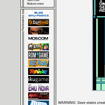
Speccyal
Wakoo-enter
WARNING: Save states created 