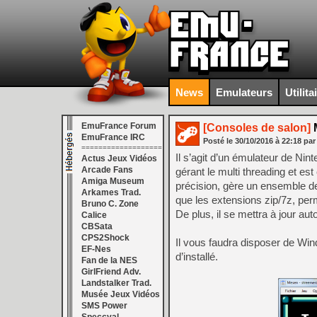
News
Emulateurs
Utilita
EmuFrance Forum
[Consoles de salon]
M
EmuFrance IRC
Posté le
30/10/2016
à
22:18
par
===================
Il s’agit d’un émulateur de N
Actus Jeux Vidéos
Arcade Fans
gérant le multi threading et es
Amiga Museum
précision, gère un ensemble d
Arkames Trad.
que les extensions zip/7z, perm
Bruno C. Zone
De plus, il se mettra à jour a
Calice
CBSata
CPS2Shock
Il vous faudra disposer de Wi
EF-Nes
d’installé.
Fan de la NES
GirlFriend Adv.
Landstalker Trad.
Musée Jeux Vidéos
SMS Power