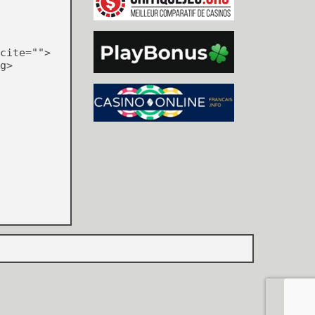
cite="">
g>