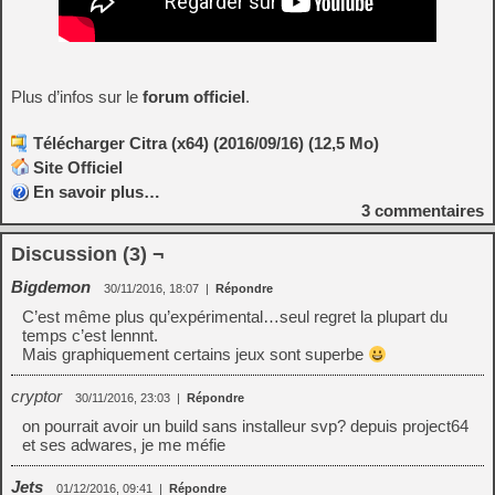
Plus d’infos sur le
forum officiel
.
Télécharger Citra (x64) (2016/09/16) (12,5 Mo)
Site Officiel
En savoir plus…
3
commentaires
Discussion (3) ¬
Bigdemon
30/11/2016, 18:07
|
Répondre
C’est même plus qu’expérimental…seul regret la plupart du
temps c’est lennnt.
Mais graphiquement certains jeux sont superbe
cryptor
30/11/2016, 23:03
|
Répondre
on pourrait avoir un build sans installeur svp? depuis project64
et ses adwares, je me méfie
Jets
01/12/2016, 09:41
|
Répondre