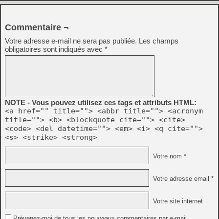
Commentaire ¬
Votre adresse e-mail ne sera pas publiée.
Les champs
obligatoires sont indiqués avec
*
NOTE - Vous pouvez utilisez ces tags et attributs HTML:
<a href="" title=""> <abbr title=""> <acronym
title=""> <b> <blockquote cite=""> <cite>
<code> <del datetime=""> <em> <i> <q cite="">
<s> <strike> <strong>
Votre nom *
Votre adresse email *
Votre site internet
Prévenez-moi de tous les nouveaux commentaires par e-mail.