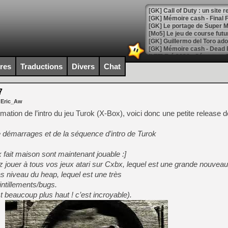
[GK] Le portage de Super M
[Mo5] Le jeu de course fut
[GK] Guillermo del Toro ado
[LTF] Eté 2026 - Séquence 
ires
Traductions
Divers
Chat
[GK] Mistfall Hunter : déjà 
[GK] Wo Long 2 évolue avec
[GK] Crossfire : un TPS à 100
7
[LS] [PS5] Premiers signes 
 Eric_Aw
imation de l’intro du jeu Turok (X-Box), voici donc une petite release d
 démarrages et de la séquence d’intro de Turok
[Mo5] DOOM arrive en cart
x fait maison sont maintenant jouable :]
[GK] Bethesda fête les 30 
 jouer à tous vos jeux atari sur Cxbx, lequel est une grande nouveau
[GK] Roblox : l'action en B
as niveau du heap, lequel est une très
intillements/bugs.
[GK] Agenda - GeForce NOW
t beaucoup plus haut ! c’est incroyable).
[GK] Devolver Digital en a 
[LS] [PS5] ps5-y2jb-autolo