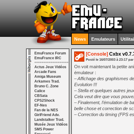
News
Emulateurs
Utilita
EmuFrance Forum
[Console]
Cxbx v0.7.
EmuFrance IRC
Posté le
16/07/2003
à
23:17
par
===================
On voit maintenant la petite an
Actus Jeux Vidéos
Arcade Fans
émulateur :
Amiga Museum
– Affichage des graphismes de
Arkames Trad.
Evolution !!!
Bruno C. Zone
– Stella et quelques autres jeu
Calice
CBSata
Cela veut dire que vous pouvez
CPS2Shock
– Finalement, l’émulation de b
EF-Nes
belle chose et correction de sc
Fan de la NES
– Correction du timing (FPS es
GirlFriend Adv.
Landstalker Trad.
Musée Jeux Vidéos
SMS Power