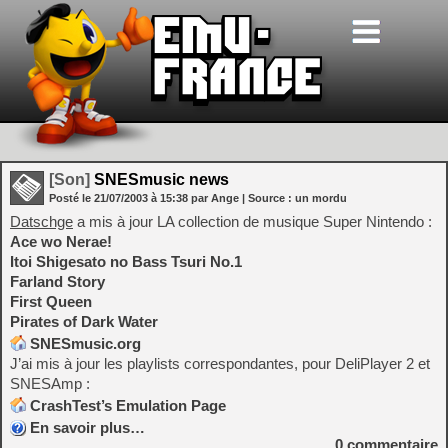
[Son]
SNESmusic news
Posté le
21/07/2003
à
15:38
par Ange
| Source :
un mordu
Datschge
a mis à jour LA collection de musique Super Nintendo :
Ace wo Nerae!
Itoi Shigesato no Bass Tsuri No.1
Farland Story
First Queen
Pirates of Dark Water
SNESmusic.org
J’ai mis à jour les playlists correspondantes, pour DeliPlayer 2 et
SNESAmp :
CrashTest’s Emulation Page
En savoir plus…
0
commentaire