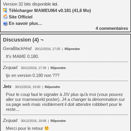
Version 32 bits disponible
ici
.
Télécharger MAMEUI64 v0.181 (41,6 Mo)
Site Officiel
En savoir plus…
4
commentaires
Discussion (4) ¬
GeraBlackHnd
30/12/2016, 17:05
|
Répondre
It’s MAME 0.180.
Zxquad
30/12/2016, 17:39
|
Répondre
tjs en version 0.180 non ???
Jets
30/12/2016, 19:00
|
Répondre
Pour le coup faut le signaler à JIV plus qu’à moi (vous pouvez
aller sur mameworld poster). J4 a changer la dénomination sur
sa page web mais visiblement il doit attendre robbbert pour le
reste…
Zxquad
30/12/2016, 19:08
|
Répondre
Merci pour le retour