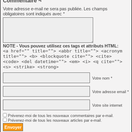
Commentaire ¬
Votre adresse e-mail ne sera pas publiée.
Les champs
obligatoires sont indiqués avec
*
NOTE - Vous pouvez utilisez ces tags et attributs HTML:
<a href="" title=""> <abbr title=""> <acronym
title=""> <b> <blockquote cite=""> <cite>
<code> <del datetime=""> <em> <i> <q cite="">
<s> <strike> <strong>
Votre nom *
Votre adresse email *
Votre site internet
Prévenez-moi de tous les nouveaux commentaires par e-mail.
Prévenez-moi de tous les nouveaux articles par e-mail.