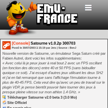
[Console]
Satourne v1.0.2p 300703
Posté le
30/07/2003
à
15:19
par Jets
| Source :
BenJ
Nouvelle version de Satourne, un émulateur Sega Saturn créé par
Fabien Autrel, dont voici les infos supplémentaires:
« Avec celui là je peux jouer à real bout 2 avec un FPS oscillant
(en fonction des décors) entre 40 et 50 FPS (sans bidouiller
quoique ce soit). J’ai essayé d’autres jeux utilisant les deux SH2
et j’ai en fait remarqué que sans l’affichage l’émulation tourne à
plus de 40-45 FPS. Cela veut dire qu’avec un peu de travail sur le
plugin VDP, je pense bientôt pouvoir faire tourner des jeux à
presque pleine vitesse sur mon athlon 1.4 GHz. »
Télécharger Satourne v2.0 beta 3 (3.0 Mo)
Site Officiel
En savoir plus…