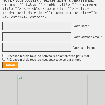
NOTE - Vous pouvez utilisez ces tags et attributs HTML:
<a href="" title=""> <abbr title=""> <acronym
title=""> <b> <blockquote cite=""> <cite>
<code> <del datetime=""> <em> <i> <q cite="">
<s> <strike> <strong>
Votre nom *
Votre adresse email *
Votre site internet
Prévenez-moi de tous les nouveaux commentaires par e-mail.
Prévenez-moi de tous les nouveaux articles par e-mail.