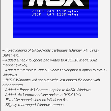
– Fixed loading of BASIC-only cartridges (Danger X4, Crazy
Bullet, etc).
– Added a hack to ignore bad writes to ASCII16 MegaROM
mapper (Vaxol).
– Added « Interpolate Video | Nearest Neighbor » option to fMSX-
Windows.
– fMSX-Windows will not overwrite last loaded file name with
other names.
– Added « Force 4:3 Screen » option to fMSX-Windows.
– Added -4×3 command line option to fMSX-Unix.
– Fixed file associations on Windows 8+.
– Slightly rearranged Windows menus.