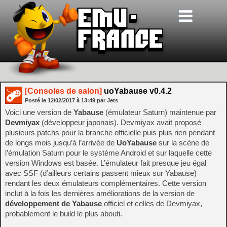
[Consoles de salon]
uoYabause v0.4.2
Posté le
12/02/2017
à
13:49
par Jets
Voici une version de
Yabause
(émulateur Saturn) maintenue par
Devmiyax
(développeur japonais). Devmiyax avait proposé
plusieurs patchs pour la branche officielle puis plus rien pendant
de longs mois jusqu’à l’arrivée de
UoYabause
sur la scène de
l’émulation Saturn pour le système Android et sur laquelle cette
version Windows est basée. L’émulateur fait presque jeu égal
avec SSF (d’ailleurs certains passent mieux sur Yabause)
rendant les deux émulateurs complémentaires. Cette version
inclut à la fois les dernières améliorations de la version de
développement de Yabause
officiel et celles de Devmiyax,
probablement le build le plus abouti.