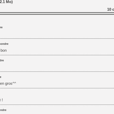
2.1 Mo)
10
c
re
pondre
t bon
dre
e
 en gros^^
 !
ndre