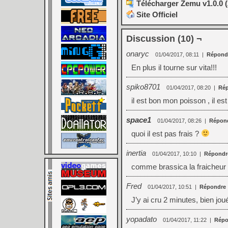
Télécharger Zemu v1.0.0 (
Site Officiel
Discussion (10) ¬
onaryc
01/04/2017, 08:11
|
Répond
En plus il tourne sur vita!!!
spiko8701
01/04/2017, 08:20
|
Ré
il est bon mon poisson , il es
space1
01/04/2017, 08:26
|
Répon
quoi il est pas frais ?
inertia
01/04/2017, 10:10
|
Répondr
comme brassica la fraicheur
Fred
01/04/2017, 10:51
|
Répondre
J’y ai cru 2 minutes, bien joué
yopadato
01/04/2017, 11:22
|
Répo