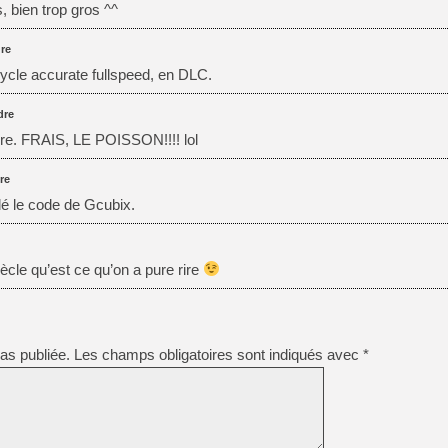
, bien trop gros ^^
re
ycle accurate fullspeed, en DLC.
dre
ndre. FRAIS, LE POISSON!!!! lol
re
lé le code de Gcubix.
iècle qu’est ce qu’on a pure rire
as publiée.
Les champs obligatoires sont indiqués avec
*