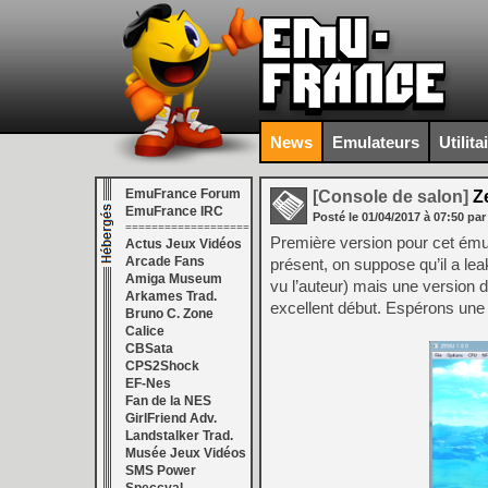
News
Emulateurs
Utilita
EmuFrance Forum
[Console de salon]
Ze
EmuFrance IRC
Posté le
01/04/2017
à
07:50
par
===================
Première version pour cet ém
Actus Jeux Vidéos
Arcade Fans
présent, on suppose qu’il a lea
Amiga Museum
vu l’auteur) mais une version d
Arkames Trad.
excellent début. Espérons une 
Bruno C. Zone
Calice
CBSata
CPS2Shock
EF-Nes
Fan de la NES
GirlFriend Adv.
Landstalker Trad.
Musée Jeux Vidéos
SMS Power