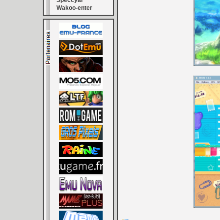
Speccyal
Wakoo-enter