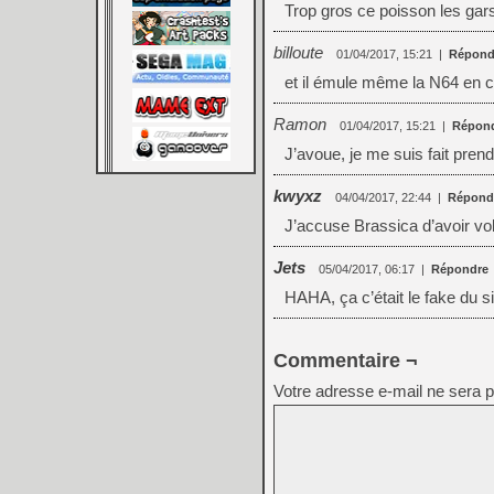
Trop gros ce poisson les gars
billoute
01/04/2017, 15:21
|
Répond
et il émule même la N64 en c
Ramon
01/04/2017, 15:21
|
Répon
J’avoue, je me suis fait pre
kwyxz
04/04/2017, 22:44
|
Répond
J’accuse Brassica d’avoir vo
Jets
05/04/2017, 06:17
|
Répondre
HAHA, ça c’était le fake du s
Commentaire ¬
Votre adresse e-mail ne sera p