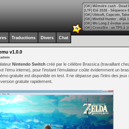
[LTF] Eté 2026 - Séquence 
[GK] Mistfall Hunter : déjà 
[GK] Wo Long 2 évolue avec
[GK] Crossfire : un TPS à 100
[LS] [PS5] Premiers signes 
ires
Traductions
Divers
Chat
mu v1.0.0
 admin
[Mo5] DOOM arrive en cart
ulateur
Nintendo Switch
créé par le célèbre Brassica (travaillant ch
[GK] Bethesda fête les 30 
ké l’ému interne), pour l’instant l’émulateur coûte évidemment un bra
[GK] Roblox : l'action en B
émo gratuite est disponible en test. Il ne dépasse pas l’intro des jeux
version gratuite rapidement.
[GK] Agenda - GeForce NOW
[GK] Devolver Digital en a 
[LS] [PS5] ps5-y2jb-autolo
[GK] Pourquoi Marvel Tokon 
[GK] Test : Restory : Chill
[GK] GTA 6 : Rockstar Games
[GK] Hot Wheels Infinite Rus
[GK] Mémoire cash - Secret 