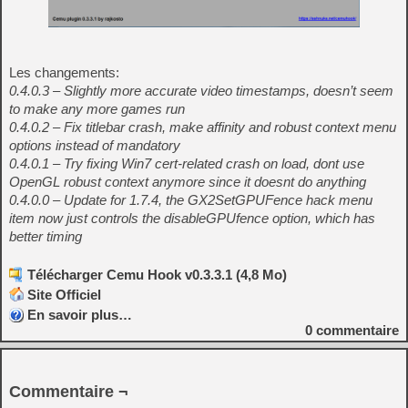
Les changements:
0.4.0.3 – Slightly more accurate video timestamps, doesn’t seem
to make any more games run
0.4.0.2 – Fix titlebar crash, make affinity and robust context menu
options instead of mandatory
0.4.0.1 – Try fixing Win7 cert-related crash on load, dont use
OpenGL robust context anymore since it doesnt do anything
0.4.0.0 – Update for 1.7.4, the GX2SetGPUFence hack menu
item now just controls the disableGPUfence option, which has
better timing
Télécharger Cemu Hook v0.3.3.1 (4,8 Mo)
Site Officiel
En savoir plus…
0
commentaire
Commentaire ¬