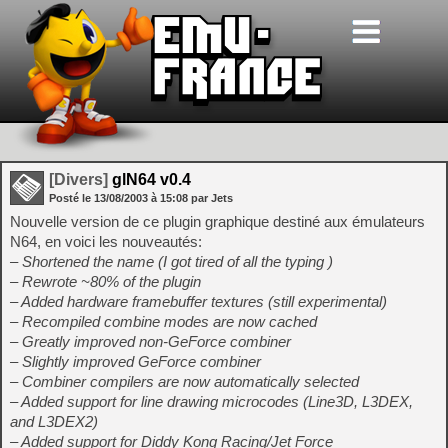
[Divers]
glN64 v0.4
Posté le
13/08/2003
à
15:08
par Jets
Nouvelle version de ce plugin graphique destiné aux émulateurs
N64, en voici les nouveautés:
– Shortened the name (I got tired of all the typing )
– Rewrote ~80% of the plugin
– Added hardware framebuffer textures (still experimental)
– Recompiled combine modes are now cached
– Greatly improved non-GeForce combiner
– Slightly improved GeForce combiner
– Combiner compilers are now automatically selected
– Added support for line drawing microcodes (Line3D, L3DEX,
and L3DEX2)
– Added support for Diddy Kong Racing/Jet Force