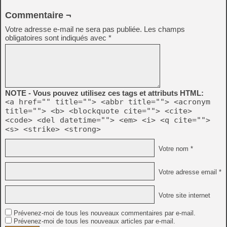
Commentaire ¬
Votre adresse e-mail ne sera pas publiée.
Les champs
obligatoires sont indiqués avec
*
NOTE - Vous pouvez utilisez ces tags et attributs HTML:
<a href="" title=""> <abbr title=""> <acronym
title=""> <b> <blockquote cite=""> <cite>
<code> <del datetime=""> <em> <i> <q cite="">
<s> <strike> <strong>
Votre nom *
Votre adresse email *
Votre site internet
Prévenez-moi de tous les nouveaux commentaires par e-mail.
Prévenez-moi de tous les nouveaux articles par e-mail.