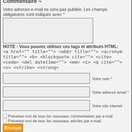
Commentaire ¬
Votre adresse e-mail ne sera pas publiée.
Les champs
obligatoires sont indiqués avec
*
NOTE - Vous pouvez utilisez ces tags et attributs HTML:
<a href="" title=""> <abbr title=""> <acronym
title=""> <b> <blockquote cite=""> <cite>
<code> <del datetime=""> <em> <i> <q cite="">
<s> <strike> <strong>
Votre nom *
Votre adresse email *
Votre site internet
Prévenez-moi de tous les nouveaux commentaires par e-mail.
Prévenez-moi de tous les nouveaux articles par e-mail.