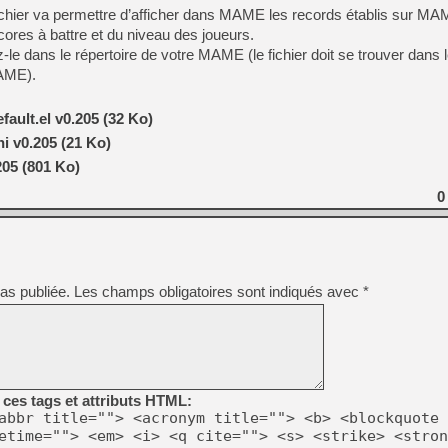
[GK] Moonlighter 2 : The En
hier va permettre d’afficher dans MAME les records établis sur
[GK] Capcom relance Monste
cores à battre et du niveau des joueurs.
z-le dans le répertoire de votre MAME (le fichier doit se trouver dan
MAME).
[GK] Le beat'em up The Walk
ault.el v0.205 (32 Ko)
[GK] Endless Legend 2 : enf
i v0.205 (21 Ko)
205 (801 Ko)
[LS] [PS5] Le WebKit Userl
0
[GK] Oubliez Crazy Taxi, S
[LS] [Switch] NSZ 5.0.0 es
as publiée.
Les champs obligatoires sont indiqués avec
*
ces tags et attributs HTML:
abbr title=""> <acronym title=""> <b> <blockquote 
etime=""> <em> <i> <q cite=""> <s> <strike> <stron