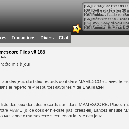
[GK] Bethesda fête les 30 
[GK] Roblox : l'action en B
[GK] Agenda - GeForce NOW
[GK] Devolver Digital en a 
ires
Traductions
Divers
Chat
[LS] [PS5] ps5-y2jb-autolo
escore Files v0.185
[GK] Pourquoi Marvel Tokon 
 Jets
[GK] Test : Restory : Chill
[GK] GTA 6 : Rockstar Games
 été mis à jour :
[GK] Hot Wheels Infinite Rus
[GK] Mémoire cash - Secret 
[GK] Résultats Nintendo : 
 la liste des jeux dont des records sont dans MAMESCORE avec le Fr
[GK] Déjà des dégraissage
 dans le répertoire « resources\favorites » de
Emuloader
.
[GK] Minecraft et ses « Gra
[GK] Beast of Reincarnation
 la liste des jeux dont des records sont dans MAMESCORE. Placez m
[GK] Ubisoft : fin de parti
e votre MAME (si ce dossier n’existe pas, créez-le!) Lancez ensuite 
[GK] Mémoire cash - Metroid
[GK] Dan Houser (GTA) défe
ouvel icone « mamescore » contenant la liste des jeux.
[GK] Comment EA Sports FC
[GK] Crimson Moon : un Dark
[GK] Isle of Reveries : le j