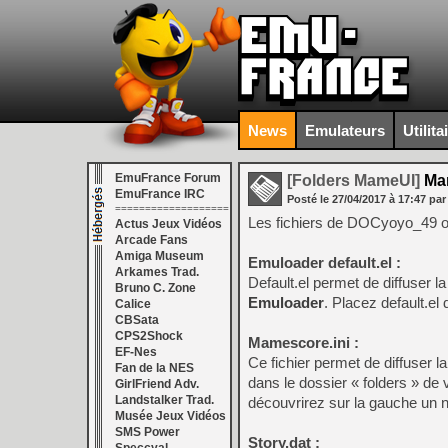
News
Emulateurs
Utilita
EmuFrance Forum
[Folders MameUI]
Mam
EmuFrance IRC
Posté le
27/04/2017
à
17:47
par
===================
Les fichiers de DOCyoyo_49 ont
Actus Jeux Vidéos
Arcade Fans
Amiga Museum
Emuloader default.el :
Arkames Trad.
Default.el permet de diffuser
Bruno C. Zone
Emuloader
. Placez default.el
Calice
CBSata
CPS2Shock
Mamescore.ini :
EF-Nes
Ce fichier permet de diffuser
Fan de la NES
dans le dossier « folders » d
GirlFriend Adv.
Landstalker Trad.
découvrirez sur la gauche un n
Musée Jeux Vidéos
SMS Power
Story.dat :