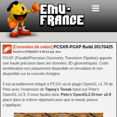
[Consoles de salon]
PCSXR-PGXP Build 20170425
Posté le
07/05/2017
à
09:12
par Jets
PGXP (Parallel/Precision Geometry Transform Pipeline) apporte
une haute précision dans les données 3D géométriques. Cette
amélioration est uniquement disponible en émulation et non
disponible sur la console d’origine.
Il est actuellement intégré à PCSX via le plugin OpenGL v1.78 de
Pete avec l’extension de
Tapeq’s Tweak
basé sur Pete’s
OpenGL v2.9. Il vous faudra donc
Pete’s OpenGL2 Driver v2.9
placé dans le même répertoire pour que le tweak puisse
s’appliquer.