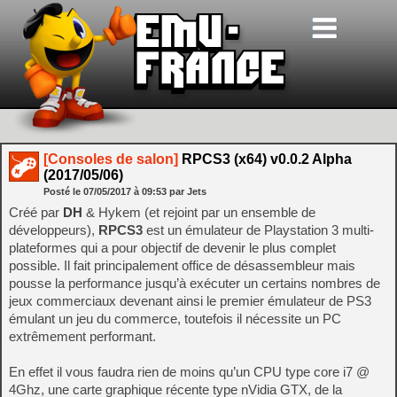
[Consoles de salon]
RPCS3 (x64) v0.0.2 Alpha
(2017/05/06)
Posté le
07/05/2017
à
09:53
par Jets
Créé par
DH
& Hykem (et rejoint par un ensemble de
développeurs),
RPCS3
est un émulateur de Playstation 3 multi-
plateformes qui a pour objectif de devenir le plus complet
possible. Il fait principalement office de désassembleur mais
pousse la performance jusqu’à exécuter un certains nombres de
jeux commerciaux devenant ainsi le premier émulateur de PS3
émulant un jeu du commerce, toutefois il nécessite un PC
extrêmement performant.
En effet il vous faudra rien de moins qu’un CPU type core i7 @
4Ghz, une carte graphique récente type nVidia GTX, de la