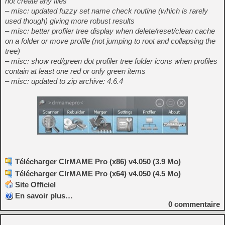
not create any files
– misc: updated fuzzy set name check routine (which is rarely
used though) giving more robust results
– misc: better profiler tree display when delete/reset/clean cache
on a folder or move profile (not jumping to root and collapsing the
tree)
– misc: show red/green dot profiler tree folder icons when profiles
contain at least one red or only green items
– misc: updated to zip archive: 4.6.4
Télécharger ClrMAME Pro (x86) v4.050 (3.9 Mo)
Télécharger ClrMAME Pro (x64) v4.050 (4.5 Mo)
Site Officiel
En savoir plus…
0
commentaire