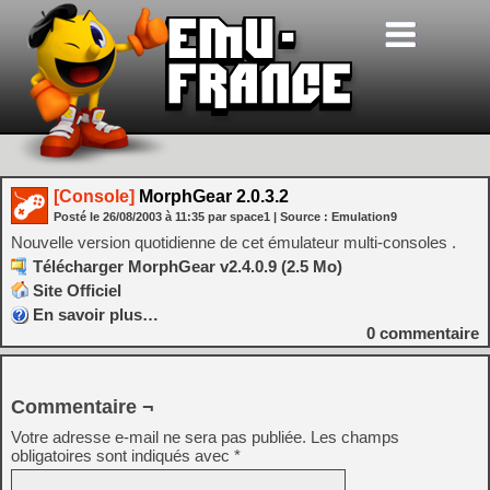
[Console]
MorphGear 2.0.3.2
Posté le
26/08/2003
à
11:35
par space1
| Source :
Emulation9
Nouvelle version quotidienne de cet émulateur multi-consoles .
Télécharger MorphGear v2.4.0.9 (2.5 Mo)
Site Officiel
En savoir plus…
0
commentaire
Commentaire ¬
Votre adresse e-mail ne sera pas publiée.
Les champs
obligatoires sont indiqués avec
*