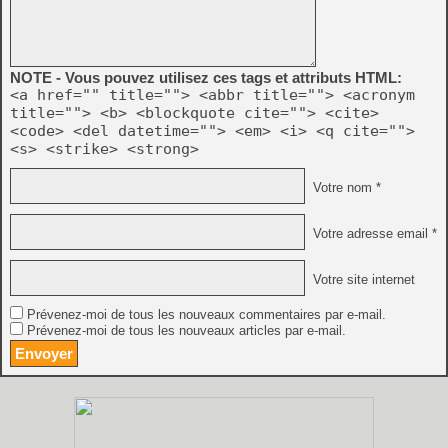
NOTE - Vous pouvez utilisez ces tags et attributs HTML:
<a href="" title=""> <abbr title=""> <acronym
title=""> <b> <blockquote cite=""> <cite>
<code> <del datetime=""> <em> <i> <q cite="">
<s> <strike> <strong>
Votre nom *
Votre adresse email *
Votre site internet
Prévenez-moi de tous les nouveaux commentaires par e-mail.
Prévenez-moi de tous les nouveaux articles par e-mail.