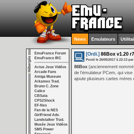
News
Emulateurs
Utilita
EmuFrance Forum
[Ordi.]
86Box v1.20 r
EmuFrance IRC
Posté le
26/05/2017
à
22:13
par
===================
86Box
(anciennement nommé P
Actus Jeux Vidéos
Arcade Fans
de l’émulateur PCem, qui vise
Amiga Museum
ajoute plusieurs cartes mères
Arkames Trad.
Bruno C. Zone
Calice
CBSata
CPS2Shock
EF-Nes
Fan de la NES
GirlFriend Adv.
Landstalker Trad.
Musée Jeux Vidéos
SMS Power