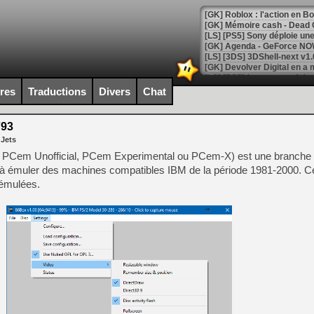
[GK] Roblox : l'action en B
[GK] Agenda - GeForce NOW
[GK] Devolver Digital en a 
[LS] [PS5] ps5-y2jb-autolo
ires
Traductions
Divers
Chat
[GK] Pourquoi Marvel Tokon 
[GK] Test : Restory : Chill
793
[GK] GTA 6 : Rockstar Games
 Jets
[GK] Hot Wheels Infinite Rus
[GK] Mémoire cash - Secret 
Cem Unofficial, PCem Experimental ou PCem-X) est une branche no
[GK] Résultats Nintendo : 
 à émuler des machines compatibles IBM de la période 1981-2000. C
 émulées.
[GK] Déjà des dégraissage
[Mo5] Brickboy cherche à r
[GK] Minecraft et ses « Gra
[GK] Beast of Reincarnation
[GK] Ubisoft : fin de parti
[GK] Mémoire cash - Metroid
[GK] Dan Houser (GTA) défe
[GK] Comment EA Sports FC
[GK] Crimson Moon : un Dark
[GK] Isle of Reveries : le j
[GK] Moonlighter 2 : The En