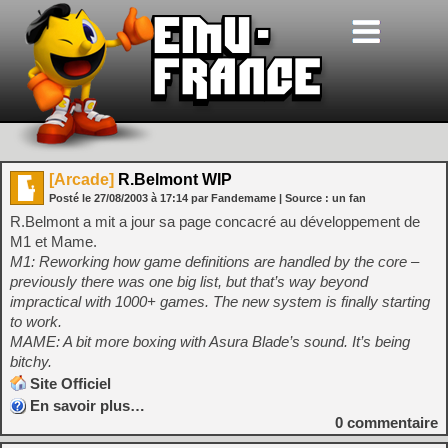
[Arcade]
R.Belmont WIP
Posté le
27/08/2003
à
17:14
par Fandemame
| Source :
un fan
R.Belmont a mit a jour sa page concacré au développement de
M1 et Mame.
M1: Reworking how game definitions are handled by the core –
previously there was one big list, but that’s way beyond
impractical with 1000+ games. The new system is finally starting
to work.
MAME: A bit more boxing with Asura Blade’s sound. It’s being
bitchy.
Site Officiel
En savoir plus…
0
commentaire