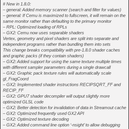
# New in 1.8.0:
– general: Added memory scanner (search and filter for values)
– general: If Cemu is maximized to fullscreen, it will remain on the
same monitor rather than defaulting to the primary monitor
– RPL: Optimized loading of RPLs
– GX2: Cemu now uses separable shaders
Vertex, geometry and pixel shaders are split into separate and
independent programs rather than bundling them into sets
This change breaks compatibility with pre-1.8.0 shader caches
and graphic packs (if they contain shaders)
– GX2: Added support for using the same texture multiple times
with different sampler parameters during a single drawcall
– GX2: Graphic pack texture rules will automatically scale
gl_FragCoord
– GX2: Implemented shader instructions RECIPSQRT_FF and
RECIP_FF
– GX2: GPU7 shader decompiler will output slightly more
optimized GLSL code
– GX2: Better detection for invalidation of data in Streamout cache
– GX2: Optimized frequently used GX2 API
– GX2: Optimized texture decoding
– GX2: Added command line option ‘-nsight’ to allow debugging