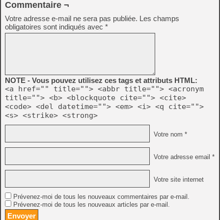
Commentaire ¬
Votre adresse e-mail ne sera pas publiée.
Les champs
obligatoires sont indiqués avec
*
NOTE - Vous pouvez utilisez ces tags et attributs HTML:
<a href="" title=""> <abbr title=""> <acronym
title=""> <b> <blockquote cite=""> <cite>
<code> <del datetime=""> <em> <i> <q cite="">
<s> <strike> <strong>
Votre nom *
Votre adresse email *
Votre site internet
Prévenez-moi de tous les nouveaux commentaires par e-mail.
Prévenez-moi de tous les nouveaux articles par e-mail.