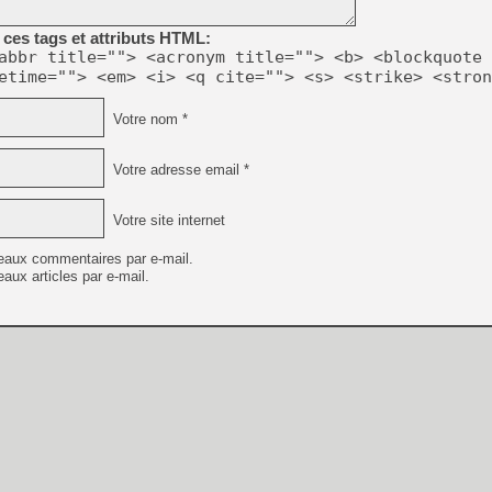
ces tags et attributs HTML:
abbr title=""> <acronym title=""> <b> <blockquote 
[LS] [PS5] Le WebKit Userl
etime=""> <em> <i> <q cite=""> <s> <strike> <stron
Votre nom *
[GK] Oubliez Crazy Taxi, S
[LS] [Switch] NSZ 5.0.0 es
Votre adresse email *
[GK] No More Room in Hell 2
Votre site internet
[GK] Un chatbot Atelier Ryz
[GK] Mémoire cash - Splatte
eaux commentaires par e-mail.
[GK] Nvidia : le prix des 
aux articles par e-mail.
[GK] Suikoden Star Leap : 
[Mo5] La mini borne d’arc