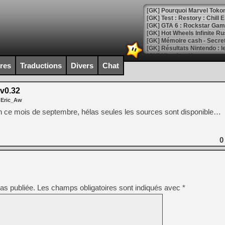
[GK] Pourquoi Marvel Tokon 
[GK] Test : Restory : Chill
[GK] GTA 6 : Rockstar Games
[GK] Hot Wheels Infinite Rus
[GK] Mémoire cash - Secret 
[GK] Résultats Nintendo : 
[GK] Déjà des dégraissage
ires
Traductions
Divers
Chat
[Mo5] Brickboy cherche à r
[GK] Minecraft et ses « Gra
v0.32
 Eric_Aw
[GK] Beast of Reincarnation
[GK] Ubisoft : fin de parti
n ce mois de septembre, hélas seules les sources sont disponible…
[GK] Mémoire cash - Metroid
[GK] Dan Houser (GTA) défe
[GK] Comment EA Sports FC
[GK] Crimson Moon : un Dark
0
[GK] Isle of Reveries : le j
[GK] Moonlighter 2 : The En
[GK] Capcom relance Monste
as publiée.
Les champs obligatoires sont indiqués avec
*
[Mo5] Deux inédits du Virtu
[GK] Le beat'em up The Walk
[GK] Endless Legend 2 : enf