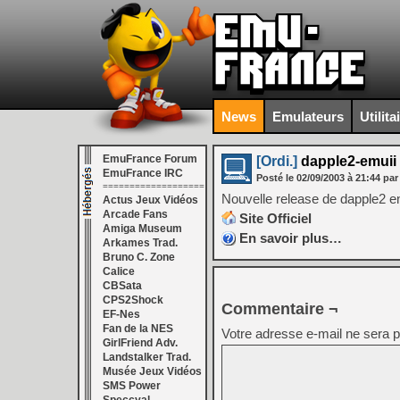
News
Emulateurs
Utilita
EmuFrance Forum
[Ordi.]
dapple2-emuii 
EmuFrance IRC
Posté le
02/09/2003
à
21:44
par
===================
Nouvelle release de dapple2 e
Actus Jeux Vidéos
Arcade Fans
Site Officiel
Amiga Museum
En savoir plus…
Arkames Trad.
Bruno C. Zone
Calice
CBSata
CPS2Shock
Commentaire ¬
EF-Nes
Fan de la NES
Votre adresse e-mail ne sera p
GirlFriend Adv.
Landstalker Trad.
Musée Jeux Vidéos
SMS Power