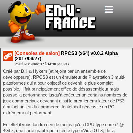
[Consoles de salon]
RPCS3 (x64) v0.0.2 Alpha
(2017/06/27)
Posté le
25/06/2017
à
14:30
par Jets
Créé par
DH
& Hykem (et rejoint par un ensemble de
développeurs),
RPCS3
est un émulateur de Playstation 3 multi-
plateformes qui a pour objectif de devenir le plus complet
possible. Il fait principalement office de désassembleur mais
pousse la performance jusqu’à exécuter un certains nombres de
jeux commerciaux devenant ainsi le premier émulateur de PS3
émulant un jeu du commerce, toutefois il nécessite un PC
extrêmement performant.
En effet il vous faudra rien de moins qu’un CPU type core i7 @
4Ghz, une carte graphique récente type nVidia GTX, de la