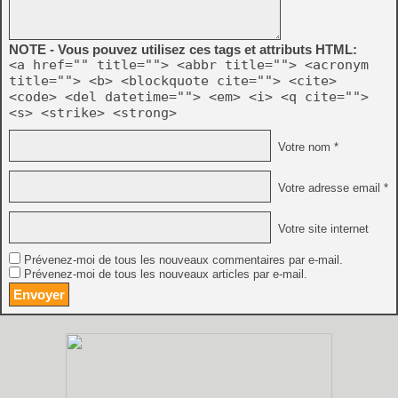
NOTE - Vous pouvez utilisez ces tags et attributs HTML:
<a href="" title=""> <abbr title=""> <acronym
title=""> <b> <blockquote cite=""> <cite>
<code> <del datetime=""> <em> <i> <q cite="">
<s> <strike> <strong>
Votre nom *
Votre adresse email *
Votre site internet
Prévenez-moi de tous les nouveaux commentaires par e-mail.
Prévenez-moi de tous les nouveaux articles par e-mail.