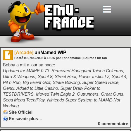
[Arcade]
unMamed WIP
Posté le
07/09/2003
à
13:36
par Fandemame
| Source :
un fan
Bobby a mit a jour sa page:
Updated for MAME 0.73. Removed Hanagumi Taisen Columns,
Ultra X Weapons, Sprint 8, Street Heat, Power Instinct 2, Sprint 4,
Pit n Run, Big Event Golf, Strike Bowling, Super Speed Race,
Genix. Added to Little Casino, Super Draw Poker to
TESTDRIVERS. Moved Twin Eagle 2, Outrunners, Great Guns,
Sega Mega Tech/Play, Nintendo Super System to MAME-Not
Working.
Site Officiel
En savoir plus…
0
commentaire