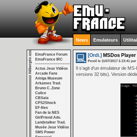
News
Emulateurs
Utilita
EmuFrance Forum
[Ordi.]
MSDos Player f
EmuFrance IRC
Posté le
11/07/2017
à
23:41
par
===================
Il s’agit d’un émulateur de 
Actus Jeux Vidéos
Arcade Fans
versions 32 bits). Version dédi
Amiga Museum
Arkames Trad.
Bruno C. Zone
Calice
CBSata
CPS2Shock
EF-Nes
Fan de la NES
GirlFriend Adv.
Landstalker Trad.
Musée Jeux Vidéos
SMS Power