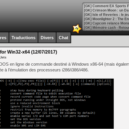
[GK] Comment EA Sports FC
[GK] Crimson Moon : un Dark
[GK] Isle of Reveries : le j
[GK] Moonlighter 2 : The En
[GK] Capcom relance Monste
ires
Traductions
Divers
Chat
[Mo5] Deux inédits du Virtu
[GK] Le beat'em up The Walk
or Win32-x64 (12/07/2017)
 Jets
[GK] Endless Legend 2 : enf
MS-DOS en ligne de commande destiné à Windows x86-64 (mais égale
ée à l’émulation des processeurs i286/i386/i486.
[LS] [PS5] Le WebKit Userl
[GK] Oubliez Crazy Taxi, S
[LS] [Switch] NSZ 5.0.0 es
[GK] No More Room in Hell 2
[GK] Un chatbot Atelier Ryz
[GK] Mémoire cash - Splatte