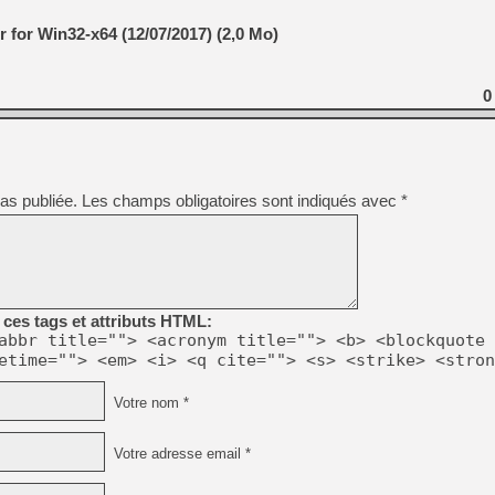
[GK] Nvidia : le prix des 
[GK] Suikoden Star Leap : 
for Win32-x64 (12/07/2017) (2,0 Mo)
[Mo5] La mini borne d’arc
[GK] Atari renoue avec les 
[GK] Le studio de FIFA Worl
0
[GK] La PlayStation 1 en L
[GK] Dawn of War 4 : les Né
[GK] CloverPit : l'héritier
[GK] Stellar Blade : Blood R
as publiée.
Les champs obligatoires sont indiqués avec
*
[GK] Palworld Online est a
[GK] Wuchang 2 : le souls-l
[GK] Test : Big Walk est le 
[GK] Starsand Island : la si
ces tags et attributs HTML:
abbr title=""> <acronym title=""> <b> <blockquote 
[GK] Dan Houser (GTA) défe
etime=""> <em> <i> <q cite=""> <s> <strike> <stron
Votre nom *
Votre adresse email *