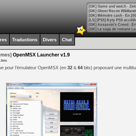
[Mo5] DOOM arrive en cart
[GK] Bethesda fête les 30 
ires
Traductions
Divers
Chat
[GK] Roblox : l'action en B
temes]
OpenMSX Launcher v1.9
[GK] Agenda - GeForce NOW
 Jets
[GK] Devolver Digital en a 
hique pour l’émulateur OpenMSX (en
32
&
64
bits) proposant une multit
[LS] [PS5] ps5-y2jb-autolo
[GK] Pourquoi Marvel Tokon 
[GK] Test : Restory : Chill
[GK] GTA 6 : Rockstar Games
[GK] Hot Wheels Infinite Rus
[GK] Mémoire cash - Secret 
[GK] Résultats Nintendo : 
[GK] Déjà des dégraissage
[Mo5] Brickboy cherche à r
[GK] Minecraft et ses « Gra