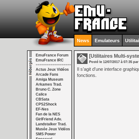
News
Emulateurs
Utilita
EmuFrance Forum
[Utilitaires Multi-sys
EmuFrance IRC
Posté le
12/07/2017
à
07:35
par
===================
Il s’agit d’une interface grap
Actus Jeux Vidéos
Arcade Fans
fonctions.
Amiga Museum
Arkames Trad.
Bruno C. Zone
Calice
CBSata
CPS2Shock
EF-Nes
Fan de la NES
GirlFriend Adv.
Landstalker Trad.
Musée Jeux Vidéos
SMS Power