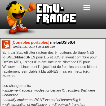
[Consoles portables]
melonDS v0.4
Posté le
16/07/2017
à
09:55
par Jets
Ecrit par StapleButter (auteur des émulateurs de SuperNES
lolSNES
/
blargSNES
pour DS et 3DS et ayant contribué pour
DeSmuME), il s’agit d’un émulateur de Nintendo DS pour
Windows et Linux dont l’objectif est de faire les choses bien et
rapidement, semblable à blargSNES mais en mieux (dixit
l’auteur).
Les changements:
• implement access modes for certain IO registers that were
unhandled
• actually implement RCNT instead of hardcoding it
• wifi: emulation of multiplayer cmd/reply/ack transfers