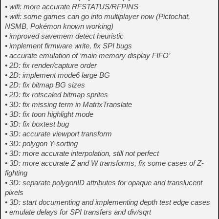
• wifi: more accurate RFSTATUS/RFPINS
• wifi: some games can go into multiplayer now (Pictochat,
NSMB, Pokémon known working)
• improved savemem detect heuristic
• implement firmware write, fix SPI bugs
• accurate emulation of ‘main memory display FIFO’
• 2D: fix render/capture order
• 2D: implement mode6 large BG
• 2D: fix bitmap BG sizes
• 2D: fix rotscaled bitmap sprites
• 3D: fix missing term in MatrixTranslate
• 3D: fix toon highlight mode
• 3D: fix boxtest bug
• 3D: accurate viewport transform
• 3D: polygon Y-sorting
• 3D: more accurate interpolation, still not perfect
• 3D: more accurate Z and W transforms, fix some cases of Z-
fighting
• 3D: separate polygonID attributes for opaque and translucent
pixels
• 3D: start documenting and implementing depth test edge cases
• emulate delays for SPI transfers and div/sqrt