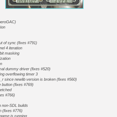
[Mo5] Deux inédits du Virtu
[GK] Le beat'em up The Walk
heheroGAC)
[GK] Endless Legend 2 : enf
ion
[LS] [PS5] Le WebKit Userl
ut of sync (fixes #791)
el 4 iteration
bit masking
[GK] Oubliez Crazy Taxi, S
ization
on
[LS] [Switch] NSZ 5.0.0 es
al dummy driver (fixes #520)
ng overflowing timer 3
[GK] No More Room in Hell 2
r since newlib version is broken (fixes #560)
 button (fixes #769)
retched
ixes #766)
on non-SDL builds
on (fixes #776)
 game is running