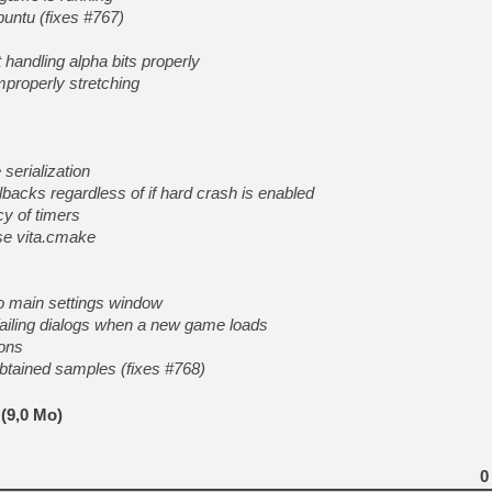
buntu (fixes #767)
 handling alpha bits properly
mproperly stretching
serialization
acks regardless of if hard crash is enabled
y of timers
se vita.cmake
to main settings window
ailing dialogs when a new game loads
ions
btained samples (fixes #768)
(9,0 Mo)
0