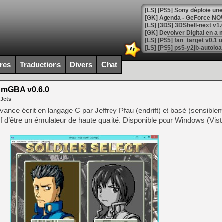
[GK] Agenda - GeForce NOW
[GK] Devolver Digital en a 
[LS] [PS5] ps5-y2jb-autolo
[GK] Pourquoi Marvel Tokon 
ires
Traductions
Divers
Chat
[GK] Test : Restory : Chill
[GK] GTA 6 : Rockstar Games
[GK] Hot Wheels Infinite Rus
mGBA v0.6.0
[GK] Mémoire cash - Secret 
 Jets
[GK] Résultats Nintendo : 
ce écrit en langage C par Jeffrey Pfau (endrift) et basé (sensiblem
[GK] Déjà des dégraissage
 d’être un émulateur de haute qualité. Disponible pour Windows (Vista
[Mo5] Brickboy cherche à r
[GK] Minecraft et ses « Gra
[GK] Beast of Reincarnation
[GK] Ubisoft : fin de parti
[GK] Mémoire cash - Metroid
[GK] Dan Houser (GTA) défe
[GK] Comment EA Sports FC
[GK] Crimson Moon : un Dark
[GK] Isle of Reveries : le j
[GK] Moonlighter 2 : The En
[GK] Capcom relance Monste