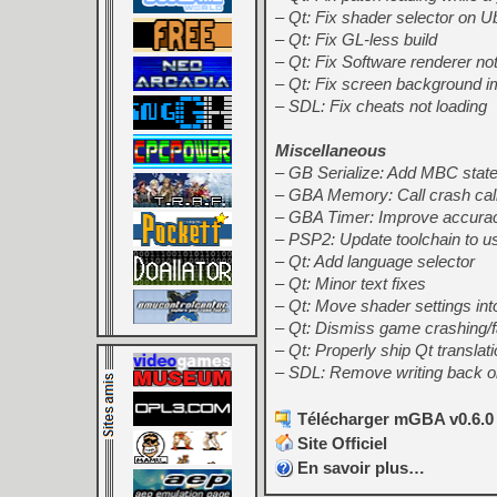
– Qt: Fix shader selector on U
– Qt: Fix GL-less build
– Qt: Fix Software renderer not
– Qt: Fix screen background i
– SDL: Fix cheats not loading
Miscellaneous
– GB Serialize: Add MBC state 
– GBA Memory: Call crash callb
– GBA Timer: Improve accurac
– PSP2: Update toolchain to u
– Qt: Add language selector
– Qt: Minor text fixes
– Qt: Move shader settings in
– Qt: Dismiss game crashing/f
– Qt: Properly ship Qt translat
– SDL: Remove writing back o
Télécharger mGBA v0.6.0 
Site Officiel
En savoir plus…