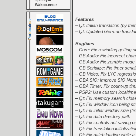
Speccyal
Wakoo-enter
Features
– Qt: Italian translation (by t
– Qt: Updated German translat
Bugfixes
– Core: Fix rewinding getting o
– GB Audio: Fix incorrect chann
– GB Audio: Fix zombie mode 
– GB Serialize: Fix timer serial
– GB Video: Fix LYC regressi
– GBA SIO: Improve SIO Norm
– GBA Timer: Fix count-up timi
– PSP2: Use custom localtime_
– Qt: Fix memory search close
– Qt: Fix window icon being st
– Qt: Fix initial window size (f
– Qt: Fix data directory path
– Qt: Fix controls not saving 
– Qt: Fix translation initializati
– Qt: Fix patch loading while a