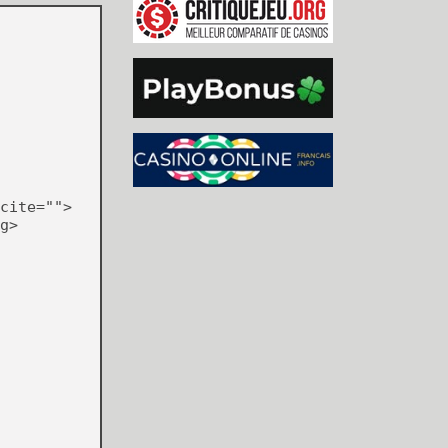
cite="">
g>