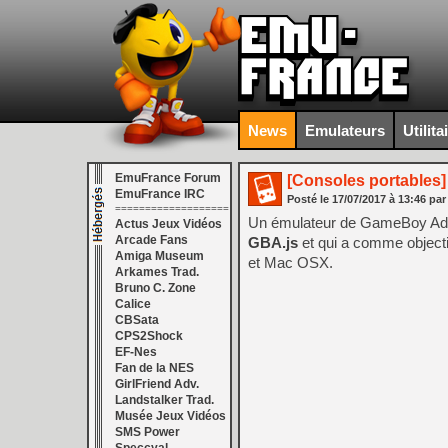
News
Emulateurs
Utilita
EmuFrance Forum
[Consoles portables]
EmuFrance IRC
Posté le
17/07/2017
à
13:46
par
===================
Un émulateur de GameBoy Advan
Actus Jeux Vidéos
Arcade Fans
GBA.js
et qui a comme objectif
Amiga Museum
et Mac OSX.
Arkames Trad.
Bruno C. Zone
Calice
CBSata
CPS2Shock
EF-Nes
Fan de la NES
GirlFriend Adv.
Landstalker Trad.
Musée Jeux Vidéos
SMS Power