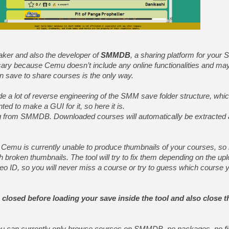
[LS] [PS5] Le WebKit Userl
[GK] Oubliez Crazy Taxi, S
[LS] [Switch] NSZ 5.0.0 es
ker and also the developer of
SMMDB
, a sharing platform for your 
ary because Cemu doesn’t include any online functionalities and ma
[GK] No More Room in Hell 2
n save to share courses is the only way.
[GK] Un chatbot Atelier Ryz
 a lot of reverse engineering of the SMM save folder structure, whic
[GK] Mémoire cash - Splatte
[GK] Nvidia : le prix des 
ted to make a GUI for it, so here it is.
[GK] Suikoden Star Leap : 
ng from SMMDB. Downloaded courses will automatically be extracted
[Mo5] La mini borne d’arc
[GK] Atari renoue avec les 
[GK] Le studio de FIFA Worl
ils! Cemu is currently unable to produce thumbnails of your courses, s
[GK] La PlayStation 1 en L
h broken thumbnails. The tool will try to fix them depending on the up
[GK] GTA 6 : Rockstar Games
o ID, so you will never miss a course or try to guess which course 
closed before loading your save inside the tool and also close t
. You can currently only browse courses on SMMDB, no packages, no filt