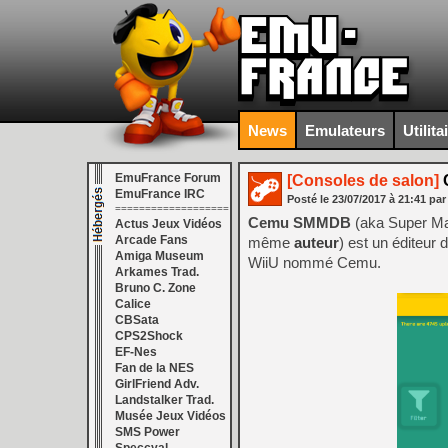
News
Emulateurs
Utilita
EmuFrance Forum
[Consoles de salon]
EmuFrance IRC
Posté le
23/07/2017
à
21:41
par
===================
Cemu SMMDB
(aka Super Ma
Actus Jeux Vidéos
Arcade Fans
même
auteur
) est un éditeu
Amiga Museum
WiiU nommé Cemu.
Arkames Trad.
Bruno C. Zone
Calice
CBSata
CPS2Shock
EF-Nes
Fan de la NES
GirlFriend Adv.
Landstalker Trad.
Musée Jeux Vidéos
SMS Power