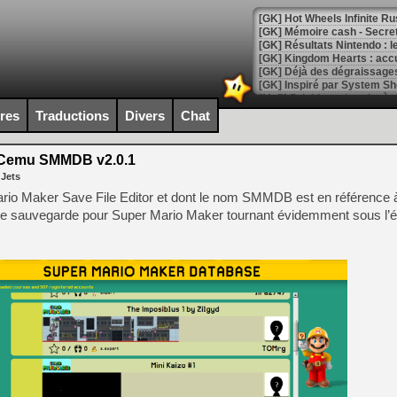
[GK] Hot Wheels Infinite Rus
[GK] Mémoire cash - Secret 
[GK] Résultats Nintendo : 
[GK] Déjà des dégraissage
[Mo5] Brickboy cherche à r
[GK] Minecraft et ses « Gra
ires
Traductions
Divers
Chat
[GK] Beast of Reincarnation
[GK] Ubisoft : fin de parti
Cemu SMMDB v2.0.1
[GK] Mémoire cash - Metroid
 Jets
[GK] Dan Houser (GTA) défe
[GK] Comment EA Sports FC
rio Maker Save File Editor et dont le nom SMMDB est en référence
[GK] Crimson Moon : un Dark
r de sauvegarde pour Super Mario Maker tournant évidemment sous l’
[GK] Isle of Reveries : le j
[GK] Moonlighter 2 : The En
[GK] Capcom relance Monste
[Mo5] Deux inédits du Virtu
[GK] Le beat'em up The Walk
[GK] Endless Legend 2 : enf