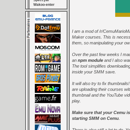
Speccyal
Wakoo-enter
I am a mod of /r/CemuMarioMa
Maker courses. This is necess
them, so manipulating your ow
Over the past few weeks I made
an
npm module
and I also wan
The tool simplifies downloadi
inside your SMM save.
It will also try to fix thumbna
are uploading their courses wit
thumbnail and the YouTube vide
play.
Make sure that your Cemu is 
starting SMM on Cemu
.
There is also still a lot to do