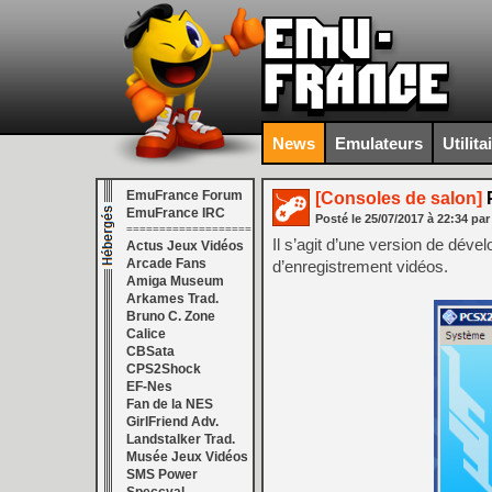
News
Emulateurs
Utilita
EmuFrance Forum
[Consoles de salon]
P
EmuFrance IRC
Posté le
25/07/2017
à
22:34
par
===================
Il s’agit d’une version de dév
Actus Jeux Vidéos
Arcade Fans
d’enregistrement vidéos.
Amiga Museum
Arkames Trad.
Bruno C. Zone
Calice
CBSata
CPS2Shock
EF-Nes
Fan de la NES
GirlFriend Adv.
Landstalker Trad.
Musée Jeux Vidéos
SMS Power