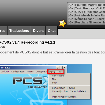
[GK] Pourquoi Marvel Tokon 
[GK] Test : Restory : Chill
[GK] GTA 6 : Rockstar Games
[GK] Hot Wheels Infinite Rus
[GK] Mémoire cash - Secret 
[GK] Résultats Nintendo : 
[GK] Déjà des dégraissage
ires
Traductions
Divers
Chat
[Mo5] Brickboy cherche à r
[GK] Minecraft et ses « Gra
CSX2 v1.4 Re-recording v4.1.1
 Jets
[GK] Beast of Reincarnation
[GK] Ubisoft : fin de parti
eloppement de PCSX2 dont le but est d’améliorer la gestion des foncti
[GK] Mémoire cash - Metroid
[GK] Dan Houser (GTA) défe
[GK] Comment EA Sports FC
[GK] Crimson Moon : un Dark
[GK] Isle of Reveries : le j
[GK] Moonlighter 2 : The En
[GK] Capcom relance Monste
[Mo5] Deux inédits du Virtu
[GK] Le beat'em up The Walk
[GK] Endless Legend 2 : enf