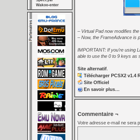
Speccyal
Wakoo-enter
– Virtual Pad now modifies the
– Now, the FrameAdvance is pr
IMPORTANT: If you’re using Li
able to use the 0 to 9 keys as 
Site alternatif
.
Télécharger PCSX2 v1.4 R
Site Officiel
En savoir plus…
Commentaire ¬
Votre adresse e-mail ne sera p