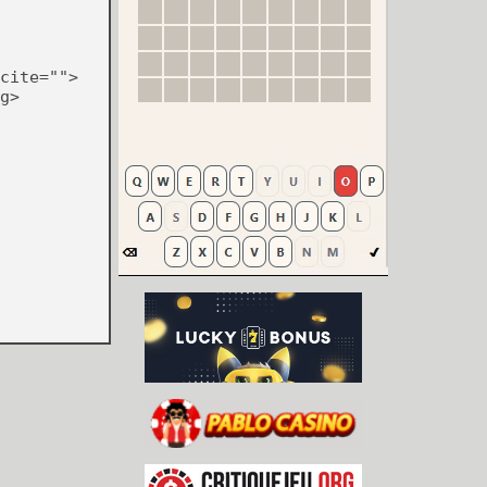
cite="">
g>