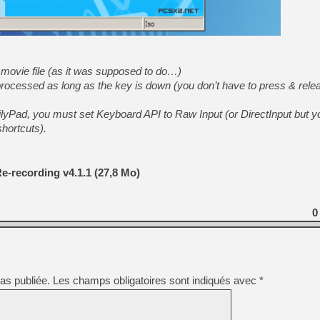
[LS] [PS5] Le WebKit Userl
 movie file (as it was supposed to do…)
[GK] Oubliez Crazy Taxi, S
ocessed as long as the key is down (you don’t have to press & rel
[LS] [Switch] NSZ 5.0.0 es
lyPad, you must set Keyboard API to Raw Input (or DirectInput but y
shortcuts).
[GK] No More Room in Hell 2
[GK] Un chatbot Atelier Ryz
[GK] Mémoire cash - Splatte
e-recording v4.1.1 (27,8 Mo)
[GK] Nvidia : le prix des 
[GK] Suikoden Star Leap : 
[Mo5] La mini borne d’arc
0
as publiée.
Les champs obligatoires sont indiqués avec
*