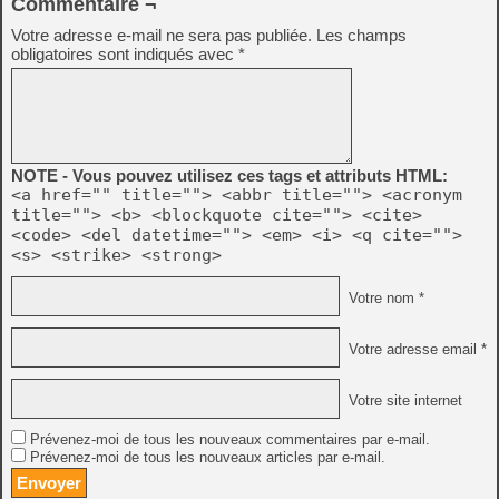
Commentaire ¬
Votre adresse e-mail ne sera pas publiée.
Les champs
obligatoires sont indiqués avec
*
NOTE - Vous pouvez utilisez ces tags et attributs HTML:
<a href="" title=""> <abbr title=""> <acronym
title=""> <b> <blockquote cite=""> <cite>
<code> <del datetime=""> <em> <i> <q cite="">
<s> <strike> <strong>
Votre nom *
Votre adresse email *
Votre site internet
Prévenez-moi de tous les nouveaux commentaires par e-mail.
Prévenez-moi de tous les nouveaux articles par e-mail.