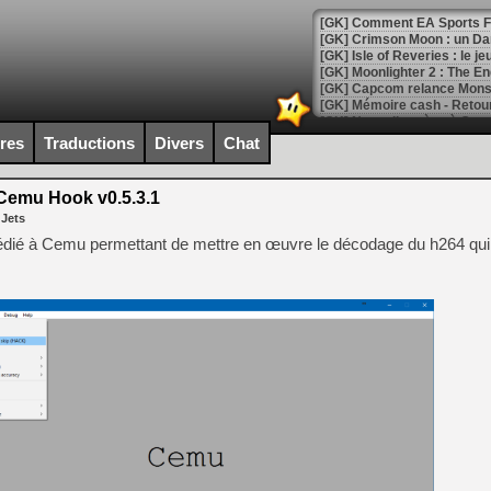
[GK] Comment EA Sports FC
[GK] Crimson Moon : un Dark
[GK] Isle of Reveries : le j
[GK] Moonlighter 2 : The En
[GK] Capcom relance Monste
ires
Traductions
Divers
Chat
[Mo5] Deux inédits du Virtu
[GK] Le beat'em up The Walk
emu Hook v0.5.3.1
 Jets
[GK] Endless Legend 2 : enf
n dédié à Cemu permettant de mettre en œuvre le décodage du h264 qui
[LS] [PS5] Le WebKit Userl
[GK] Oubliez Crazy Taxi, S
[LS] [Switch] NSZ 5.0.0 es
[GK] No More Room in Hell 2
[GK] Un chatbot Atelier Ryz
[GK] Mémoire cash - Splatte