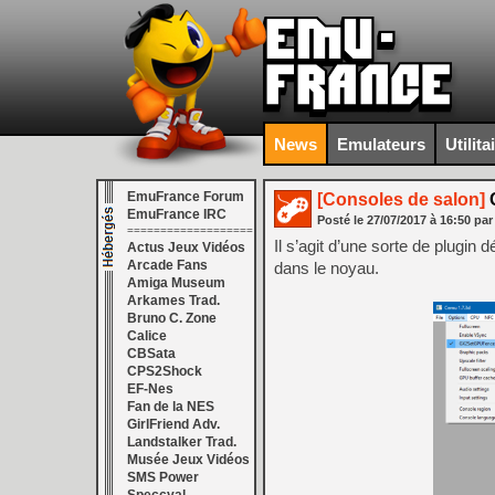
News
Emulateurs
Utilita
EmuFrance Forum
[Consoles de salon]
C
EmuFrance IRC
Posté le
27/07/2017
à
16:50
par
===================
Il s’agit d’une sorte de plugi
Actus Jeux Vidéos
Arcade Fans
dans le noyau.
Amiga Museum
Arkames Trad.
Bruno C. Zone
Calice
CBSata
CPS2Shock
EF-Nes
Fan de la NES
GirlFriend Adv.
Landstalker Trad.
Musée Jeux Vidéos
SMS Power