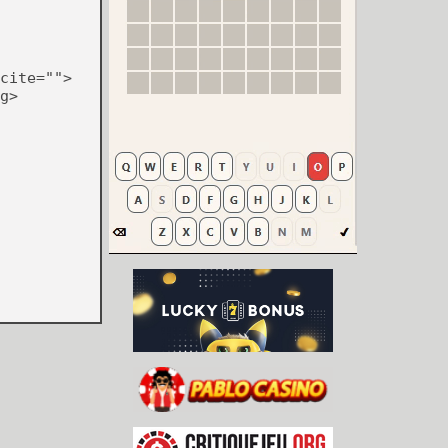
cite="">
g>