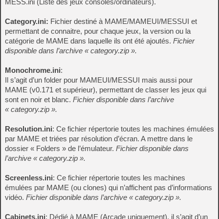
MESS.ini (Liste des jeux consoles/ordinateurs).
Category.ini:
Fichier destiné à MAME/MAMEUI/MESSUI et
permettant de connaitre, pour chaque jeux, la version ou la
catégorie de MAME dans laquelle ils ont été ajoutés.
Fichier
disponible dans l’archive « category.zip ».
Monochrome.ini
:
Il s’agit d’un folder pour MAMEUI/MESSUI mais aussi pour
MAME (v0.171 et supérieur), permettant de classer les jeux qui
sont en noir et blanc.
Fichier disponible dans l’archive
« category.zip ».
Resolution.ini
: Ce fichier répertorie toutes les machines émulées
par MAME et triées par résolution d’écran. A mettre dans le
dossier « Folders » de l’émulateur.
Fichier disponible dans
l’archive « category.zip ».
Screenless.ini
: Ce fichier répertorie toutes les machines
émulées par MAME (ou clones) qui n’affichent pas d’informations
vidéo.
Fichier disponible dans l’archive « category.zip ».
Cabinets.ini
: Dédié à MAME (Arcade uniquement), il s’agit d’un