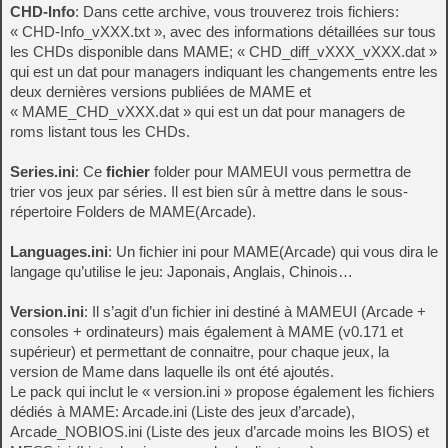
CHD-Info
: Dans cette archive, vous trouverez trois fichiers:
« CHD-Info_vXXX.txt », avec des informations détaillées sur tous
les CHDs disponible dans MAME; « CHD_diff_vXXX_vXXX.dat »
qui est un dat pour managers indiquant les changements entre les
deux dernières versions publiées de MAME et
« MAME_CHD_vXXX.dat » qui est un dat pour managers de
roms listant tous les CHDs.
Series.ini
: Ce
fichier
folder pour MAMEUI vous permettra de
trier vos jeux par séries. Il est bien sûr à mettre dans le sous-
répertoire Folders de MAME(Arcade).
Languages.ini
: Un fichier ini pour MAME(Arcade) qui vous dira le
langage qu’utilise le jeu: Japonais, Anglais, Chinois…
Version.ini
: Il s’agit d’un fichier ini destiné à MAMEUI (Arcade +
consoles + ordinateurs) mais également à MAME (v0.171 et
supérieur) et permettant de connaitre, pour chaque jeux, la
version de Mame dans laquelle ils ont été ajoutés.
Le pack qui inclut le « version.ini » propose également les fichiers
dédiés à MAME: Arcade.ini (Liste des jeux d’arcade),
Arcade_NOBIOS.ini (Liste des jeux d’arcade moins les BIOS) et