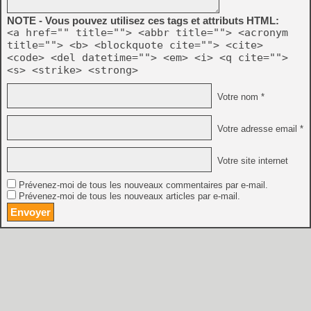
NOTE - Vous pouvez utilisez ces tags et attributs HTML:
<a href="" title=""> <abbr title=""> <acronym
title=""> <b> <blockquote cite=""> <cite>
<code> <del datetime=""> <em> <i> <q cite="">
<s> <strike> <strong>
Votre nom *
Votre adresse email *
Votre site internet
Prévenez-moi de tous les nouveaux commentaires par e-mail.
Prévenez-moi de tous les nouveaux articles par e-mail.