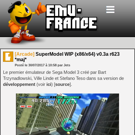
[Arcade]
SuperModel WIP (x86/x64) v0.3a r623
*maj*
Posté le
30/07/2017
à
10:58
par Jets
Le premier émulateur de Sega Model 3 créé par Bart
Trzynadlowski, Ville Linde et Stefano Teso dans sa version de
développement
(voir
ici
) [
source
].