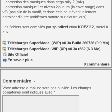
– correction des musiques dans sega rally 2 (mix)
– correction musique 1er niveau 2joueurs (la cave rouge) dans
vf3 (pas sûr de la modif, et donc cela peut éventuellement
entrainer d’autre problèmes sonore sur d’autre jeux).
Les fichiers sont compilés par
spindizzi
et/ou
KOF2112
, merci à
eux.
Télécharger SuperModel (WIP) v0.3a Build 260726 (9.9 Mo)
Télécharger SuperModel WIP (XP) v0.3a r862 (6.3 Mo)
Site Officiel
En savoir plus…
0
commentaire
Commentaire ¬
Votre adresse e-mail ne sera pas publiée.
Les champs
obligatoires sont indiqués avec
*