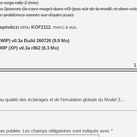
 sega rally 2 (mix)
u 2joueurs (la cave rouge) dans vf3 (pas sûr de la modif, et donc cel
re problèmes sonore sur d’autre jeux).
spindizzi
et/ou
KOF2112
, merci à eux.
WIP) v0.3a Build 260726 (9.9 Mo)
IP (XP) v0.3a r862 (6.3 Mo)
1
u qualité des éclairages et de l’émulation globale du Model 3…
as publiée.
Les champs obligatoires sont indiqués avec
*