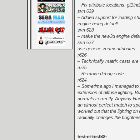
– Fix attribute locations. glBin
svn 629
– Added support for loading sha
engine being default.
svn 628
– make the new3d engine defaul
svn 627
use generic vertex attributes
r626
– Technically matrix casts are o
r625
– Remove debug code
r624
– Sometime ago I managed to wo
extension of diffuse lighting. 
normals correctly. Anyway Harr
an almost perfect match to sp
worked out that the lighting o
radically changes the brightne
test et test32: