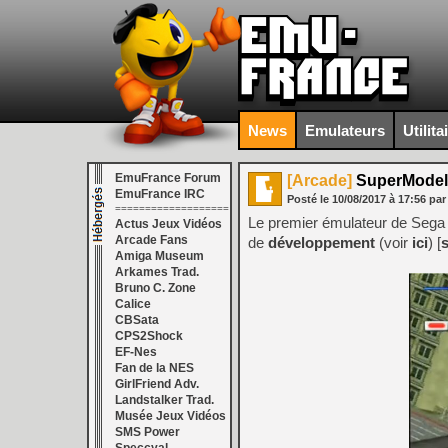
News
Emulateurs
Utilita
EmuFrance Forum
[Arcade]
SuperModel 
EmuFrance IRC
Posté le
10/08/2017
à
17:56
par
===================
Le premier émulateur de Sega 
Actus Jeux Vidéos
Arcade Fans
de
développement
(voir
ici
) [
Amiga Museum
Arkames Trad.
Bruno C. Zone
Calice
CBSata
CPS2Shock
EF-Nes
Fan de la NES
GirlFriend Adv.
Landstalker Trad.
Musée Jeux Vidéos
SMS Power