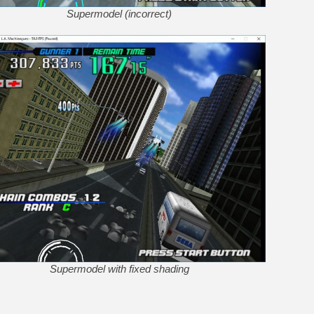
Supermodel (incorrect)
Supermodel with fixed shading