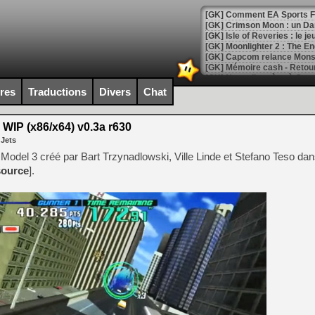
[GK] Comment EA Sports FC
[GK] Crimson Moon : un Dark
[GK] Isle of Reveries : le j
[GK] Moonlighter 2 : The En
[GK] Capcom relance Monste
ires
Traductions
Divers
Chat
[Mo5] Deux inédits du Virtu
[GK] Le beat'em up The Walk
WIP (x86/x64) v0.3a r630
 Jets
[GK] Endless Legend 2 : enf
Model 3 créé par Bart Trzynadlowski, Ville Linde et Stefano Teso dan
source
].
[LS] [PS5] Le WebKit Userl
[GK] Oubliez Crazy Taxi, S
[LS] [Switch] NSZ 5.0.0 es
[GK] No More Room in Hell 2
[GK] Un chatbot Atelier Ryz
[GK] Mémoire cash - Splatte