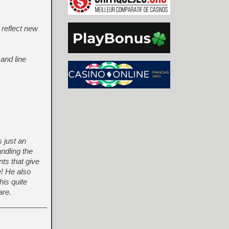
 reflect new
and line
 just an
ndling the
ts that give
! He also
his quite
are.