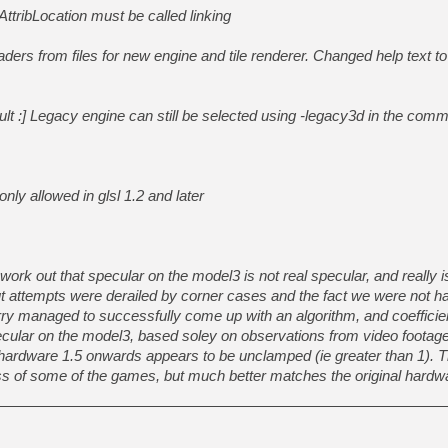
dAttribLocation must be called linking
ders from files for new engine and tile renderer. Changed help text to
t :] Legacy engine can still be selected using -legacy3d in the comm
nly allowed in glsl 1.2 and later
rk out that specular on the model3 is not real specular, and really is
But attempts were derailed by corner cases and the fact we were not ha
y managed to successfully come up with an algorithm, and coefficien
ecular on the model3, based soley on observations from video footage
n hardware 1.5 onwards appears to be unclamped (ie greater than 1). T
ss of some of the games, but much better matches the original hardw