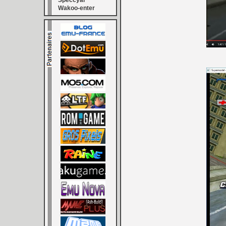
Speccyal
Wakoo-enter