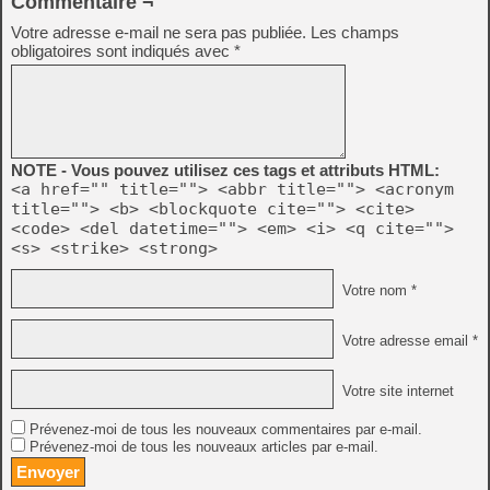
Commentaire ¬
Votre adresse e-mail ne sera pas publiée.
Les champs
obligatoires sont indiqués avec
*
NOTE - Vous pouvez utilisez ces tags et attributs HTML:
<a href="" title=""> <abbr title=""> <acronym
title=""> <b> <blockquote cite=""> <cite>
<code> <del datetime=""> <em> <i> <q cite="">
<s> <strike> <strong>
Votre nom *
Votre adresse email *
Votre site internet
Prévenez-moi de tous les nouveaux commentaires par e-mail.
Prévenez-moi de tous les nouveaux articles par e-mail.