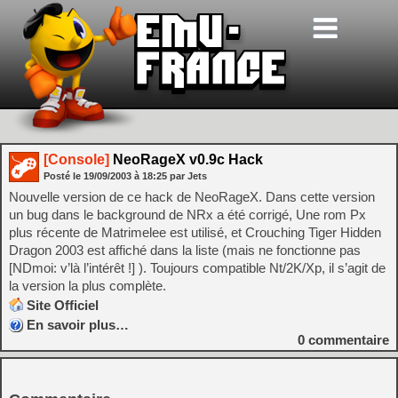
[Console]
NeoRageX v0.9c Hack
Posté le
19/09/2003
à
18:25
par Jets
Nouvelle version de ce hack de NeoRageX. Dans cette version
un bug dans le background de NRx a été corrigé, Une rom Px
plus récente de Matrimelee est utilisé, et Crouching Tiger Hidden
Dragon 2003 est affiché dans la liste (mais ne fonctionne pas
[NDmoi: v’là l’intérêt !] ). Toujours compatible Nt/2K/Xp, il s’agit de
la version la plus complète.
Site Officiel
En savoir plus…
0
commentaire