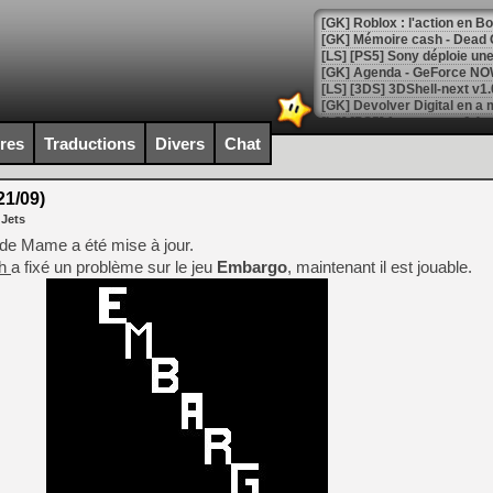
[GK] Roblox : l'action en B
[GK] Agenda - GeForce NOW
[GK] Devolver Digital en a 
[LS] [PS5] ps5-y2jb-autolo
ires
Traductions
Divers
Chat
[GK] Pourquoi Marvel Tokon 
[GK] Test : Restory : Chill
1/09)
[GK] GTA 6 : Rockstar Games
 Jets
[GK] Hot Wheels Infinite Rus
[GK] Mémoire cash - Secret 
de Mame a été mise à jour.
[GK] Résultats Nintendo : 
ch
a fixé un problème sur le jeu
Embargo
, maintenant il est jouable.
[GK] Déjà des dégraissage
[Mo5] Brickboy cherche à r
[GK] Minecraft et ses « Gra
[GK] Beast of Reincarnation
[GK] Ubisoft : fin de parti
[GK] Mémoire cash - Metroid
[GK] Dan Houser (GTA) défe
[GK] Comment EA Sports FC
[GK] Crimson Moon : un Dark
[GK] Isle of Reveries : le j
[GK] Moonlighter 2 : The En