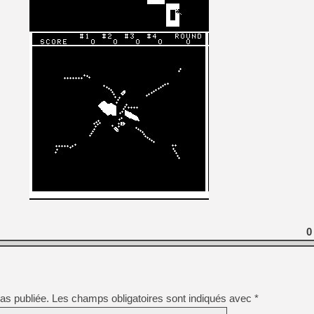
[GK] Capcom relance Monste
[Mo5] Deux inédits du Virtu
[GK] Le beat'em up The Walk
[GK] Endless Legend 2 : enf
[LS] [PS5] Le WebKit Userl
[GK] Oubliez Crazy Taxi, S
[LS] [Switch] NSZ 5.0.0 es
[GK] Bethesda fête les 30 
0
as publiée.
Les champs obligatoires sont indiqués avec
*