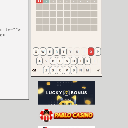
cite="">
g>