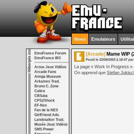
News
Emulateurs
Utilita
EmuFrance Forum
[Arcade]
Mame WIP (2
EmuFrance IRC
Posté le
22/09/2003
à
18:47
par
===================
La page « Work In Progress » 
Actus Jeux Vidéos
Arcade Fans
On apprend que
Stefan Jokis
Amiga Museum
Arkames Trad.
Bruno C. Zone
Calice
CBSata
CPS2Shock
EF-Nes
Fan de la NES
GirlFriend Adv.
Landstalker Trad.
Musée Jeux Vidéos
SMS Power