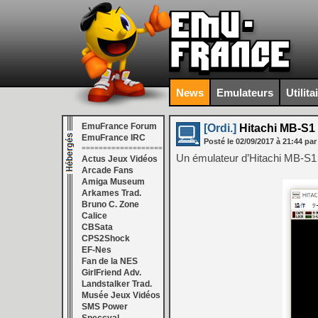
News
Emulateurs
Utilita
EmuFrance Forum
[Ordi.]
Hitachi MB-S1 
EmuFrance IRC
Posté le
02/09/2017
à
21:44
par
===================
Un émulateur d’Hitachi MB-S1 
Actus Jeux Vidéos
Arcade Fans
Amiga Museum
Arkames Trad.
Bruno C. Zone
Calice
CBSata
CPS2Shock
EF-Nes
Fan de la NES
GirlFriend Adv.
Landstalker Trad.
Musée Jeux Vidéos
SMS Power