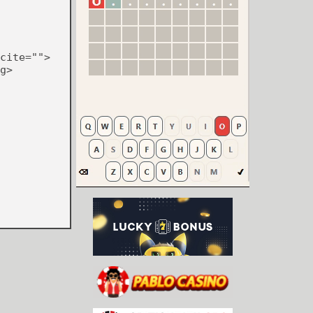
cite="">
g>