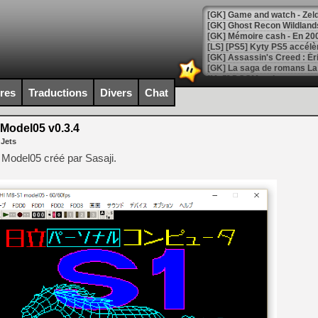
[Mo5] DOOM arrive en cart
[GK] Bethesda fête les 30 
ires
Traductions
Divers
Chat
[GK] Roblox : l'action en B
Model05 v0.3.4
[GK] Agenda - GeForce NOW
 Jets
[GK] Devolver Digital en a 
Model05 créé par Sasaji.
[LS] [PS5] ps5-y2jb-autolo
[GK] Pourquoi Marvel Tokon 
[GK] Test : Restory : Chill
[GK] GTA 6 : Rockstar Games
[GK] Hot Wheels Infinite Rus
[GK] Mémoire cash - Secret 
[GK] Résultats Nintendo : 
[GK] Déjà des dégraissage
[Mo5] Brickboy cherche à r
[GK] Minecraft et ses « Gra