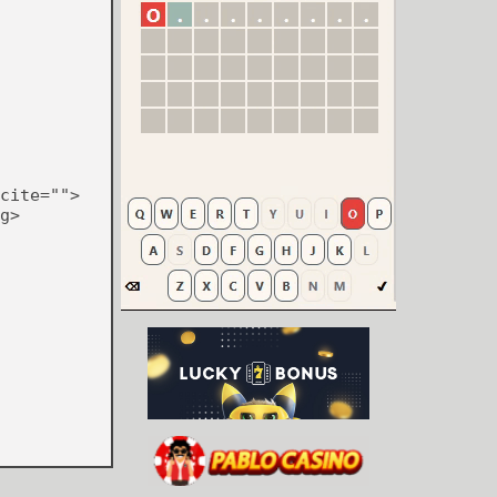
cite="">
g>