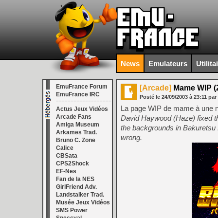
News
Emulateurs
Utilita
EmuFrance Forum
[Arcade]
Mame WIP (2
EmuFrance IRC
Posté le
24/09/2003
à
23:11
par
===================
La page WIP de mame à une nou
Actus Jeux Vidéos
Arcade Fans
David Haywood (Haze) fixed th
Amiga Museum
the backgrounds in Bakuretsu Br
Arkames Trad.
wrong.
Bruno C. Zone
Calice
CBSata
CPS2Shock
EF-Nes
Fan de la NES
GirlFriend Adv.
Landstalker Trad.
Musée Jeux Vidéos
SMS Power