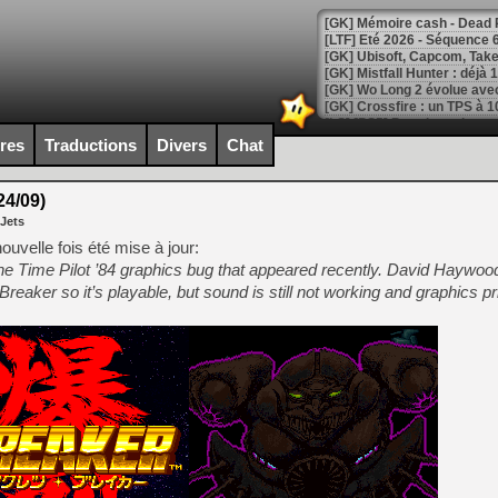
[LTF] Eté 2026 - Séquence 
[GK] Mistfall Hunter : déjà 
[GK] Wo Long 2 évolue avec
[GK] Crossfire : un TPS à 100
[LS] [PS5] Premiers signes 
ires
Traductions
Divers
Chat
4/09)
 Jets
[Mo5] DOOM arrive en cart
velle fois été mise à jour:
[GK] Bethesda fête les 30 
e Time Pilot ’84 graphics bug that appeared recently. David Haywood
[GK] Roblox : l'action en B
eaker so it’s playable, but sound is still not working and graphics pri
[GK] Agenda - GeForce NOW
[GK] Devolver Digital en a 
[LS] [PS5] ps5-y2jb-autolo
[GK] Pourquoi Marvel Tokon 
[GK] Test : Restory : Chill
[GK] GTA 6 : Rockstar Games
[GK] Hot Wheels Infinite Rus
[GK] Mémoire cash - Secret 