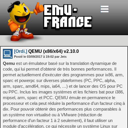
[Ordi.]
QEMU (x86/x64) v2.10.0
Posté le
03/09/2017
à
19:02
par Jets
Qemu
est un émulateur basé sur la translation dynamique de
code, qui lui permet d’obtenir de très bonnes performances. Il
permet actuellement d’exécuter des programmes pour ix86, arm,
sparc et powerpc sur diverses plateformes (PC, PPC, alpha,
arm, sparc, amd64, mips, ia64, …) et de lancer des OS pour PC
ou PPC. Inclus les images systèmes et les fichiers bat pour i386,
mipsel, arm, sparc et PCC. QEMU émule en permanence le
processeur et cela peut réduire la performance d’un facteur cinq à
dix. Pour pouvoir obtenir des performances plus comparables à
un système non virtualisé ou à VMware (réduction de
performance d’un facteur 1 à 2 seulement), il faut utiliser un
module d’accélération, ce qui nécessite un système Linux sur