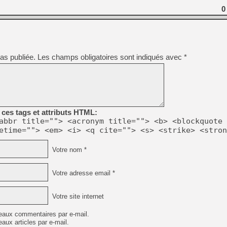
0
[LS] [PS5] Le WebKit Userl
as publiée.
Les champs obligatoires sont indiqués avec
*
[GK] Oubliez Crazy Taxi, S
[LS] [Switch] NSZ 5.0.0 es
[GK] No More Room in Hell 2
[GK] Un chatbot Atelier Ryz
ces tags et attributs HTML:
[GK] Mémoire cash - Splatte
abbr title=""> <acronym title=""> <b> <blockquote 
[GK] Nvidia : le prix des 
etime=""> <em> <i> <q cite=""> <s> <strike> <stron
[GK] Suikoden Star Leap : 
[Mo5] La mini borne d’arc
Votre nom *
Votre adresse email *
Votre site internet
eaux commentaires par e-mail.
aux articles par e-mail.