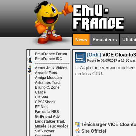
News
Emulateurs
Utilita
EmuFrance Forum
[Ordi.]
VICE Cloanto3
EmuFrance IRC
Posté le
05/09/2017
à
16:50
par
===================
Il s’agit d’une version modifi
Actus Jeux Vidéos
Arcade Fans
certains CPU.
Amiga Museum
Arkames Trad.
Bruno C. Zone
Calice
CBSata
CPS2Shock
EF-Nes
Fan de la NES
GirlFriend Adv.
Landstalker Trad.
Télécharger VICE Cloanto
Musée Jeux Vidéos
Site Officiel
SMS Power