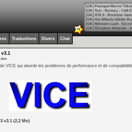
[GK] Pourquoi Marvel Tokon 
[GK] Test : Restory : Chill
[GK] GTA 6 : Rockstar Games
[GK] Hot Wheels Infinite Rus
[GK] Mémoire cash - Secret 
[GK] Résultats Nintendo : 
[GK] Déjà des dégraissage
ires
Traductions
Divers
Chat
[Mo5] Brickboy cherche à r
[GK] Minecraft et ses « Gra
 v3.1
 Jets
[GK] Beast of Reincarnation
[GK] Ubisoft : fin de parti
ée de VICE qui aborde les problèmes de performance et de compatibilit
[GK] Mémoire cash - Metroid
[GK] Dan Houser (GTA) défe
[GK] Comment EA Sports FC
[GK] Crimson Moon : un Dark
[GK] Isle of Reveries : le j
[GK] Moonlighter 2 : The En
[GK] Capcom relance Monste
[Mo5] Deux inédits du Virtu
3 v3.1 (2,2 Mo)
[GK] Le beat'em up The Walk
[GK] Endless Legend 2 : enf