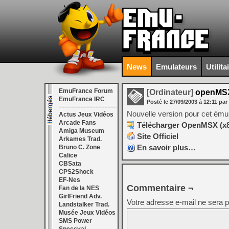
News
Emulateurs
Utilita
EmuFrance Forum
[Ordinateur]
openMSX
EmuFrance IRC
Posté le
27/09/2003
à
12:11
par
===================
Nouvelle version pour cet émul
Actus Jeux Vidéos
Arcade Fans
Télécharger OpenMSX (x86
Amiga Museum
Site Officiel
Arkames Trad.
En savoir plus…
Bruno C. Zone
Calice
CBSata
CPS2Shock
EF-Nes
Commentaire ¬
Fan de la NES
GirlFriend Adv.
Votre adresse e-mail ne sera p
Landstalker Trad.
Musée Jeux Vidéos
SMS Power