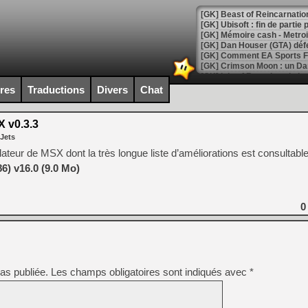
[GK] Beast of Reincarnation
[GK] Ubisoft : fin de parti
[GK] Mémoire cash - Metroid
[GK] Dan Houser (GTA) défe
[GK] Comment EA Sports FC
[GK] Crimson Moon : un Dark
[GK] Isle of Reveries : le j
[GK] Moonlighter 2 : The En
ires
Traductions
Divers
Chat
[GK] Capcom relance Monste
 v0.3.3
 Jets
[Mo5] Deux inédits du Virtu
ateur de MSX dont la très longue liste d’améliorations est consultabl
[GK] Le beat'em up The Walk
) v16.0 (9.0 Mo)
[GK] Endless Legend 2 : enf
0
[LS] [PS5] Le WebKit Userl
[GK] Oubliez Crazy Taxi, S
as publiée.
Les champs obligatoires sont indiqués avec
*
[LS] [Switch] NSZ 5.0.0 es