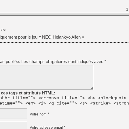
1
[Mo5] DOOM arrive en cart
[GK] Bethesda fête les 30 
[GK] Roblox : l'action en B
dre
[GK] Agenda - GeForce NOW
niquement pour le jeu « NEO Heiankyo Alien »
[GK] Devolver Digital en a 
[LS] [PS5] ps5-y2jb-autolo
[GK] Pourquoi Marvel Tokon 
as publiée.
Les champs obligatoires sont indiqués avec
*
[GK] Test : Restory : Chill
[GK] GTA 6 : Rockstar Games
[GK] Hot Wheels Infinite Rus
[GK] Mémoire cash - Secret 
[GK] Résultats Nintendo : 
[GK] Dans ce jeu de platefo
ces tags et attributs HTML:
abbr title=""> <acronym title=""> <b> <blockquote 
etime=""> <em> <i> <q cite=""> <s> <strike> <stron
Votre nom *
Votre adresse email *