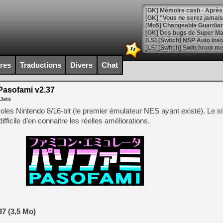
[GK] Mémoire cash - Après 
[GK] "Vous ne serez jamais
[Mo5] Changeable Guardian 
[GK] Des bugs de Super Mar
[LS] [Switch] NSP Auto Inst
ires
Traductions
Divers
Chat
[GK] La saga horrifique Am
asofami v2.37
 Jets
soles Nintendo 8/16-bit (le premier émulateur NES ayant existé). Le si
ifficile d’en connaitre les réelles améliorations.
[GK] Le portage de Super M
[Mo5] Le jeu de course fut
[GK] Guillermo del Toro ado
[LTF] Eté 2026 - Séquence 
[GK] Mistfall Hunter : déjà 
[GK] Wo Long 2 évolue avec
[GK] Crossfire : un TPS à 100
[LS] [PS5] Premiers signes 
7 (3,5 Mo)