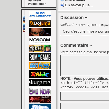
Speccyal
Wakoo-enter
En savoir plus…
Discussion ¬
vieil ami
12/09/2017, 00:38
|
Répon
Ceci c’est une mise à jour u
Commentaire ¬
Votre adresse e-mail ne sera p
NOTE - Vous pouvez utilisez 
<a href="" title=""> <
<cite> <code> <del dat