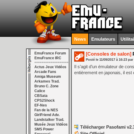
News
Emulateurs
Utilita
EmuFrance Forum
[Consoles de salon]
P
EmuFrance IRC
Posté le
11/09/2017
à
16:23
par
===================
Il s’agit d’un émulateur de con
Actus Jeux Vidéos
Arcade Fans
entièrement en japonais, il est d
Amiga Museum
Arkames Trad.
Bruno C. Zone
Calice
CBSata
CPS2Shock
EF-Nes
Fan de la NES
GirlFriend Adv.
Landstalker Trad.
Musée Jeux Vidéos
Télécharger Pasofami v2.3
SMS Power
Site Officiel