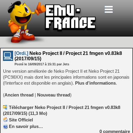
[Ordi.]
Neko Project II / Project 21 fmgen v0.83k8
(2017/09/15)
Posté le
16/09/2017
à
15:31
par Jets
Une version améliorée de Neko Project II et Neko Project 21
(PC98XX) mais dont les principales informations sont en japonais
(l’interface est disponible en anglais).
Plus d’informations
.
(
Ancien thread
|
Nouveau thread
)
Télécharger Neko Project II / Project 21 fmgen v0.83k8
(2017/09/15) (11,3 Mo)
Site Officiel
En savoir plus…
0
commentaire